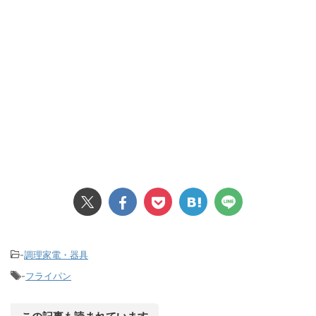
-
調理家電・器具
-
フライパン