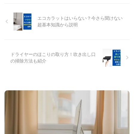
にうるさくなる原因はいくつかあ
知識 炊飯器の玄米モードの違い
に知っていることで乾燥機付き洗
ます。 ダイソン掃除機のV6、
ります。 まずは、冷蔵庫 ...
とは、通常の炊飯モードとは異な
濯機購入後の後悔を防ぐために必
V7、V8、V10、V11、V12ユーザ
る玄 ...
要な情報です。 今回は、ドラム
ーに役立つ記事です。 ダイソン
エコカラットはいらない？今さら聞けない
式洗濯機ユーザー実体験も取り入
掃除機のバッテリーの寿命から交
超基本知識から説明
れた乾燥機付き洗濯機のデメリッ
換の判断目安までわかりやすく説
トをわかりやすく解説します。
明しますので、ぜひ最後までご覧
こんな悩みを解消します。 本記
ください。 ダイソン掃除機のバ
事の内容乾燥機付き洗濯機のデメ
ッテリー寿命は何年？ ダイソン
リットについて 乾燥機付き洗濯
掃除機のバッテリーの寿命は何
ドライヤーのほこりの取り方！吹き出し口
機を購入して後悔しないためのポ
年？という疑問に先に結論からお
の掃除方法も紹介
イント 乾燥機付き洗濯機のデメ
伝えします。 ダイソン掃除機の
リットから購入して後悔しないた
バッテリーの寿命には「ダイソン
めのポイントまでわかりやすく説
掃除機の使用状況」が関係するの
明しますので、ぜひ最後までご覧
で、寿命に幅が生まれま ...
...