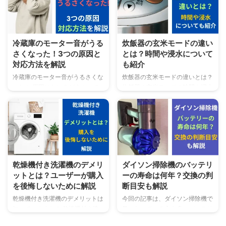
方をわかりやすく解説します。
事でわかること炊飯器の水の量目
この記事を読むとネッククーラー
盛りの見方の基本炊飯器の水の量
のサイズを自分で選べる様になり
目盛りの見方の応用「ご飯の硬さ
ますよ。 この記事でわかること
を変える場合」炊飯器の水の量目
冷蔵庫のモーター音がうる
炊飯器の玄米モードの違い
ネッククーラーの一般的なサイズ
盛りの見方の応用「お米の状態が
さくなった！3つの原因と
とは？時間や浸水について
について ネッククーラーのサイ
違う場合」 炊飯器の水の量目盛
対応方法を解説
も紹介
ズの選び方と注意点 オススメの
りの見方について基本的なことか
ネッククーラー5選 それでは、
ら応用までを知りたい方にわかり
冷蔵庫のモーター音がうるさくな
炊飯器の玄米モードの違いとは？
ネッククーラーの選び方について
やすく説明しますので、ぜひ最後
った！ 原因はなに？どうやって
炊飯器の玄米モードの時間や浸水
解説をしていきます。 ネックク
までご覧ください。 炊飯器の水
対応すればいいの？ こんな悩み
って白米との違いは？ こんな悩
ーラーのサイズ ...
の量目盛りの見方は？｜基本編
を解消します。 本記事の内容冷
みを解消します。 この記事でわ
炊飯器の水の量目盛りの見方はど
蔵庫のモーター音がうるさくなっ
かること炊飯器の玄米モードと
...
た3つの原因 冷蔵庫のモーター音
は？そもそも玄米とは？違いは
がうるさくなった時の対応方法
何？炊飯器の玄米モードの時間と
4STEPについて 冷蔵庫のモータ
浸水時間について炊飯器の玄米モ
ー音がうるさくなった時の原因と
ードがない場合の時間調整につい
乾燥機付き洗濯機のデメリ
ダイソン掃除機のバッテリ
対応方法まで分かりやすく説明し
て 炊飯器の玄米モードの違いに
ットとは？ユーザーが購入
ーの寿命は何年？交換の判
ますので、ぜひ最後までご覧くだ
ついて基本知識から時間や浸水時
を後悔しないために解説
断目安も解説
さい。 冷蔵庫のモーター音がう
間について知りたいという方のた
るさくなった！3つの原因とは？
めに分かりやすく説明しますの
乾燥機付き洗濯機のデメリットは
今回の記事は、ダイソン掃除機で
冷蔵庫のモーター音がうるさくな
で、ぜひ最後までご覧ください。
知っていますか？ 乾燥機付き洗
気になっている方も多いバッテリ
った！ 冷蔵庫のモーター音が急
炊飯器の玄米モードの違い｜基礎
濯機のデメリットは、購入する前
ー寿命と交換の判断目安を解説し