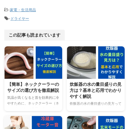
-
家電・生活用品
-
ドライヤー
この記事も読まれています
【簡単】ネッククーラーの
炊飯器の水の量目盛りの見
サイズの選び方を徹底解説
方は？基本と応用でわかり
やすく解説
気温が高くなると首を効果的に冷
やすために、ネッククーラー（ネ
炊飯器の水の量目盛りの見方って
ックリング）で首元を冷やす方も
どうすればいいの？炊飯器の水の
増えてきました。 今回はネック
量目盛りの見方でご飯の炊き上が
クーラーを初めて購入する方にも
り状態を調整って可能なの？ こ
わかる様にネッククーラーの選び
んな悩みを解消します。 この記