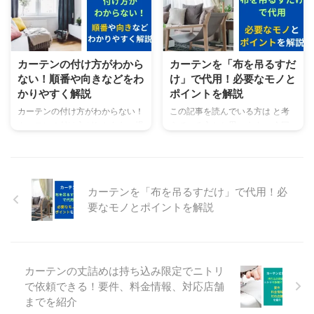
な ...
対応可否についても解説します。
件、方法、費用について解説しま
この記事でわかること ＜自分で
す。また、カーテンレール取り付
行う＞カーテンレールの取り付け
けをニトリに依頼する以外の方法
位置 ＜業者に依頼＞カーテンの
についても紹介します。 こんな
カーテンの付け方がわから
カーテンを「布を吊るすだ
取り付けを依頼する場合の費用
悩みを解消します。 本記事の内
ない！順番や向きなどをわ
け」で代用！必要なモノと
ニトリでもカーテンの取り付け依
容カーテンレール取り付け工事は
かりやすく解説
ポイントを解説
頼はできるのか カーテンレール
ニトリで依頼する条件についてカ
の取り付け位置について基本的な
ーテンレール取り付け工事はニト
カーテンの付け方がわからない！
この記事を読んでいる方は と考
知識から説明しますので、全く知
リで依頼する方法についてカーテ
カーテンの付け方がわからない場
えている方かと思います。 今回
識のないかでもご安心ください。
ンレール取り付け工事はニトリで
合は、順番や向きなどを正しく理
は、カーテンを布をつるすだけで
カーテンレールの取り付け位置の
依頼する費用について カーテン
解すると良いです。 こんな悩み
代用するために「必要なモノ」と
基本知識とは？ カーテンレ ...
レール取り付け工事はニトリで依
を解消します。 この記事でわか
「ポイント」を紹介します。 こ
...
ることカーテンの付け方の簡単
の記事でわかること 布を吊るす
カーテンを「布を吊るすだけ」で代用！必
4STEPカーテンの順番の2つのス
だけでカーテンの代用をする為に
要なモノとポイントを解説
タイルについてカーテンの付け方
必要なモノ 布を吊るすだけでカ
の正しい向きについて カーテン
ーテンの代用をする際のポイント
の付け方がわからない人向け順番
カーテンクリップや布を選ぶ際の
や向きなどの基本的なことから取
ポイント カーテンを布を吊るす
り付けの方法まで分かりやすく説
だけで代用する為に必要なモノと
カーテンの丈詰めは持ち込み限定でニトリ
明しますので、ぜひ最後までご覧
ポイントを分かりやすく説明しま
で依頼できる！要件、料金情報、対応店舗
ください。 カーテンの付け方が
すので、ぜひ最後までご覧くださ
までを紹介
わからない！基礎知識 カーテン
い。 カーテンを「布を吊るすだ