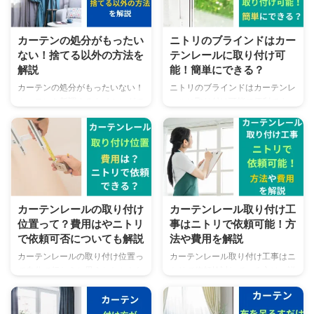
カーテンの処分がもったい
ニトリのブラインドはカー
ない！捨てる以外の方法を
テンレールに取り付け可
解説
能！簡単にできる？
カーテンの処分がもったいない！
ニトリのブラインドはカーテンレ
カーテンを新調するタイミングで
ールに取り付け可能で便利です。
今まで使用していたカーテンを処
どんなカーテンレールに取り付け
分しようと思っても「もったいな
が可能なのか、また簡単に取り付
い」と感じる物ですよね。 今回
けできるのかを解説します。 こ
は、カーテンの処分がもったいな
んな悩みを解消します。 この記
いと感じている方に向けて「捨て
事でわかることニトリのブライン
る以外の方法」について解説をし
ドが取り付け可能なカーテンレー
ます。 こんな方に向けた内容に
ルの種類 ニトリのブラインドが
カーテンレールの取り付け
カーテンレール取り付け工
なっています。 この記事でわか
カーテンレールに取り付け可能か
位置って？費用はやニトリ
事はニトリで依頼可能！方
ることカーテンを捨ている以外の
のチェック方法 ニトリのブライ
で依頼可否についても解説
法や費用を解説
方法3つカーテンの捨て方の基本
ンドをカーテンレール取り付ける
知識 カーテンの処分がもったい
難易度 ニトリのブラインドをカ
カーテンレールの取り付け位置っ
カーテンレール取り付け工事はニ
ないと考えている方に捨てる以外
ーテンレール取り付けの方法 ニ
て自分で行おうと思うとわからな
トリで依頼検討している方は、詳
の方法を分かりやすく説明します
トリのブラインドをカーテンレー
いものですよね。 今回の記事で
細な情報が気になると思います。
ので、ぜひ最後までご覧くださ
ルに取り付ける事を検討している
は、業者にカーテンの取り付けを
今回は、カーテンレール取り付け
い。 カーテンの処分がもったい
方に向けてわかりやすく説明し ...
依頼する場合の費用やニトリでの
工事はニトリで依頼する際の条