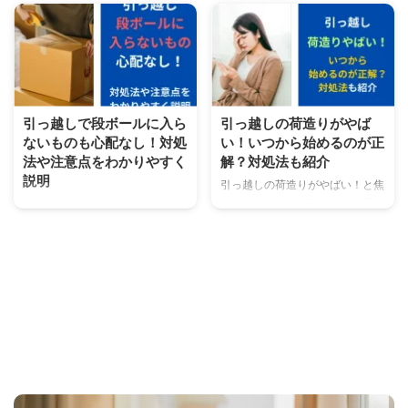
時こそ効率の良い引越し準備の方
きのガスの電話が初めての時って
法を知ってから行動をすることが
なんて言えばいいのかわからない
大切です。 今回は、引越しの3日
ものですよね。 こんな悩みを解
前に何もしていない時に役立つ対
決します。 この記事でわかるこ
処法を紹介します。 こんな方に
と引っ越しのときのガス業者に電
向けた内容になっています。 こ
話する前に知っておくべき基本知
の記事でわかること引越しの3日
識 引っ越しのときのガスの電話
引っ越しで段ボールに入ら
引っ越しの荷造りがやば
前に何もしていないけど大丈夫
はなんて言えばいいのかの例文
ないものも心配なし！対処
い！いつから始めるのが正
か？引越しの3日前に何もしてい
引っ越しのときのガスの電話はな
法や注意点をわかりやすく
解？対処法も紹介
ない時の対処法 引越しの3日前に
んて言えばいいのかを知りたい方
説明
何もしていない時の対処法を分か
のために分かりやすく説明します
引っ越しの荷造りがやばい！と焦
りやすく説明しますので、ぜひ最
ので、ぜひ最後までご覧くださ
っていませんか？引っ越しの荷造
引っ越しで段ボールに入らないも
後までご覧ください。 引越しの3
い。 引っ越しのときのガスの電
りがやばい！いつから始めるのが
のがあった時はどうしたらいい
日前に何もしていない！大丈 ...
話はなんて言えばいい？|基本知
正解なの？期限が迫った時の対処
の？ 引っ越しで段ボールに入ら
識 引っ越しのときのガスの電話
法は？ 引っ越しの荷造りは直前
ないものがあるとどうしたらいい
は ...
になってしまいますよね。5回以
かわからず困りますよね。 こん
上引っ越しの経験がある筆者の
な悩みを解決します。 この記事
「引っ越しの荷造りがやばい！」
でわかること引っ越しで段ボール
と思った経験も踏まえて紹介しま
に入らないものがあった時の対処
す。 こんな悩みを解消します。
法や梱包方法 引っ越しで段ボー
この記事でわかること引っ越しの
ルに入らないものが多い時の注意
荷造りはいつから始めるのが正解
点 引っ越しで段ボールに入らな
か引っ越しの荷造りの進め方引っ
いものの対処法や梱包方法を知り