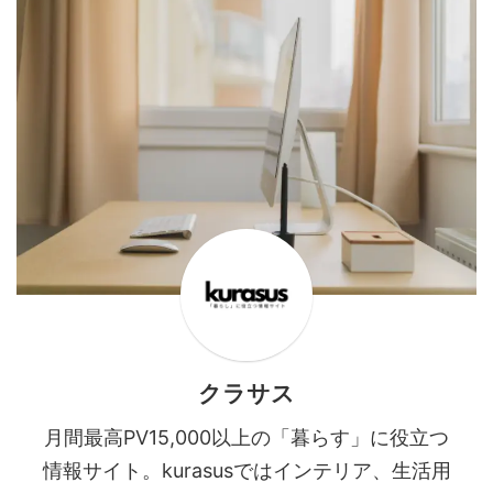
越しの荷造りがやばいときの対処
たい方のために分かりやすく説明
法 引っ越しの荷造りがやばい！
しますので、ぜひ最後までご覧く
と感じている人にいつから始める
ださい。 引っ越しで段ボールに
のが正解かと期限が迫った時の対
入らないもの別の対処法 引っ越
...
しで段ボールに入らないものがあ
る ...
クラサス
月間最高PV15,000以上の「暮らす」に役立つ
情報サイト。kurasusではインテリア、生活用