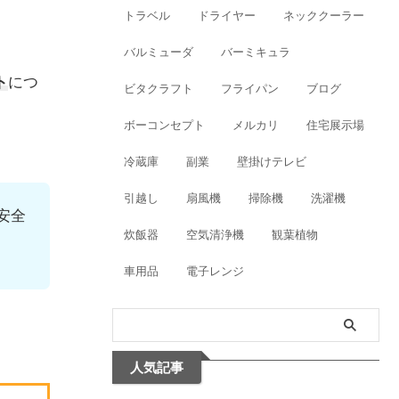
トラベル
ドライヤー
ネッククーラー
バルミューダ
バーミキュラ
ト
につ
ビタクラフト
フライパン
ブログ
ボーコンセプト
メルカリ
住宅展示場
冷蔵庫
副業
壁掛けテレビ
引越し
扇風機
掃除機
洗濯機
安全
炊飯器
空気清浄機
観葉植物
車用品
電子レンジ
人気記事