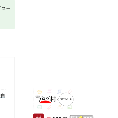
「スー
独自